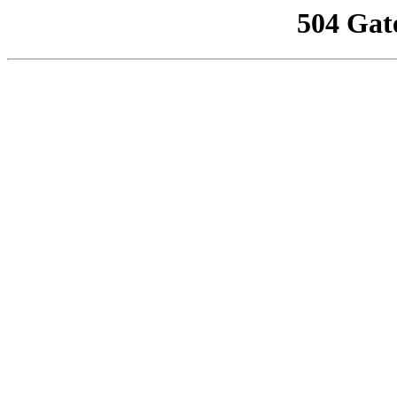
504 Gat