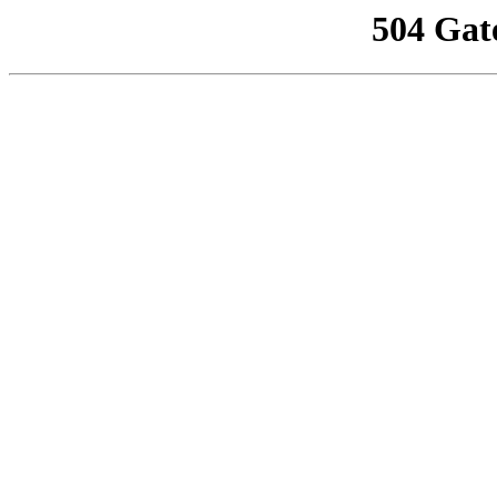
504 Gat