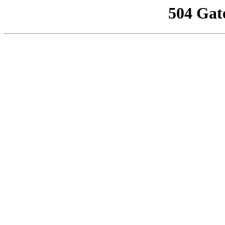
504 Gat