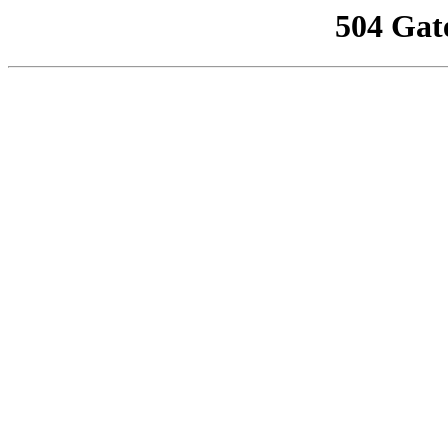
504 Gat